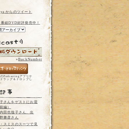
a_ya からのツイート
 番組DVD好評発売中！
»
BackNumber
どのPodcastingアプリケ
ドラッグ＆ドロップし
い。
子さんをゲストにお迎
前編）
内田也哉子さん、出
野勝彦さん
・スミスのスーツで見