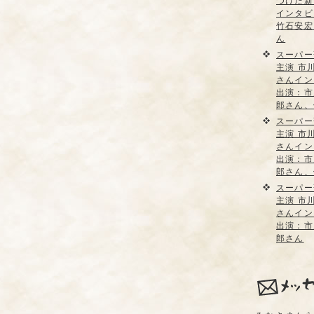
つけた新
インタビ
竹石安宏
ん
スーパー
主演 市
さんイン
出演：市
郎さん、
スーパー
主演 市
さんイン
出演：市
郎さん、
スーパー
主演 市
さんイン
出演：市
郎さん