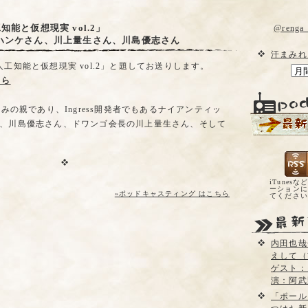
知能と仮想現実 vol.2」
@reng
ハンケさん、川上量生さん、川島優志さん
汗まみれ
工知能と仮想現実 vol.2」と題してお送りします。
ちら
h の生みの親であり、Ingress開発者でもあるナイアンティッ
、川島優志さん、ドワンゴ会長の川上量生さん、そして
iTunesな
ーションに
»ポッドキャスティング はこちら
てくださ
内田也哉
えして（
ゲスト：
演：阿武
「ポール