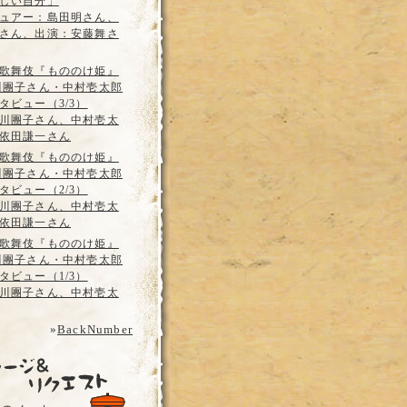
しい自分」
ュアー：島田明さん、
さん、出演：安藤舞さ
歌舞伎『もののけ姫』
川團子さん・中村壱太郎
タビュー（3/3）
川團子さん、中村壱太
依田謙一さん
歌舞伎『もののけ姫』
川團子さん・中村壱太郎
タビュー（2/3）
川團子さん、中村壱太
依田謙一さん
歌舞伎『もののけ姫』
川團子さん・中村壱太郎
タビュー（1/3）
川團子さん、中村壱太
»
BackNumber