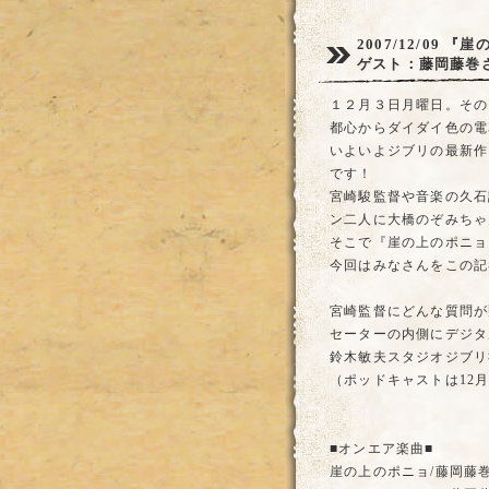
2007/12/09
『崖
ゲスト：藤岡藤巻
１２月３日月曜日。その
都心からダイダイ色の電
いよいよジブリの最新作
です！
宮崎駿監督や音楽の久石
ン二人に大橋のぞみちゃ
そこで『崖の上のポニョ
今回はみなさんをこの記
宮崎監督にどんな質問が
セーターの内側にデジタ
鈴木敏夫スタジオジブリ
（ポッドキャストは12
■オンエア楽曲■
崖の上のポニョ/藤岡藤