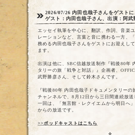
2026/07/26
内田也哉子さんをゲストに
ゲスト：内田也哉子さん、出演：阿武
エッセイ執筆を中心に、翻訳、作詞、音楽ユニッ
レーションなど、言葉と音に携わる一方、
務める内田也哉子さんをゲストにお迎えし
ます。
出演は他に、SBC信越放送制作『戦後80年
タリーの旅「戦争と対話」』企画者、OFFIC
武野勝彦さん、そして鈴木さんです。
『戦後80年 内田也哉子ドキュメンタリー
チャンネルで、8月12日から三日間連続放
一回は、「無言館・レクイエムから明日へ」で、
からの放送です。
>>ポッドキャストはこちら