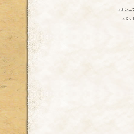
»オンエ
»ポッ