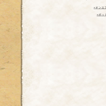
»オンエ
»ポッ