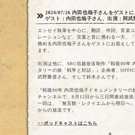
2026/07/26
内田也哉子さんをゲストに
ゲスト：内田也哉子さん、出演：阿武
エッセイ執筆を中心に、翻訳、作詞、音楽ユニッ
レーションなど、言葉と音に携わる一方、
務める内田也哉子さんをゲストにお迎えし
ます。
出演は他に、SBC信越放送制作『戦後80年
タリーの旅「戦争と対話」』企画者、OFFIC
武野勝彦さん、そして鈴木さんです。
『戦後80年 内田也哉子ドキュメンタリー
チャンネルで、8月12日から三日間連続放
一回は、「無言館・レクイエムから明日へ」で、
からの放送です。
>>ポッドキャストはこちら