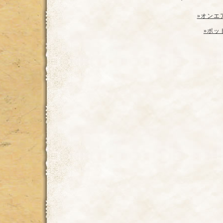
»オンエ
»ポッ