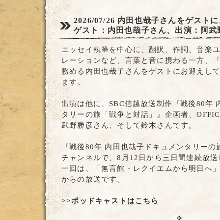
2026/07/26
内田也哉子さんをゲストに
ゲスト：内田也哉子さん、出演：阿武
エッセイ執筆を中心に、翻訳、作詞、音楽ユニッ
レーションなど、言葉と音に携わる一方、
務める内田也哉子さんをゲストにお迎えし
ます。
出演は他に、SBC信越放送制作『戦後80年
タリーの旅「戦争と対話」』企画者、OFFIC
武野勝彦さん、そして鈴木さんです。
『戦後80年 内田也哉子ドキュメンタリー
チャンネルで、8月12日から三日間連続放
一回は、「無言館・レクイエムから明日へ」で、
からの放送です。
>>ポッドキャストはこちら