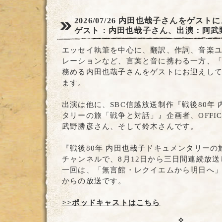
2026/07/26
内田也哉子さんをゲストに
ゲスト：内田也哉子さん、出演：阿武
エッセイ執筆を中心に、翻訳、作詞、音楽ユニッ
レーションなど、言葉と音に携わる一方、
務める内田也哉子さんをゲストにお迎えし
ます。
出演は他に、SBC信越放送制作『戦後80年
タリーの旅「戦争と対話」』企画者、OFFIC
武野勝彦さん、そして鈴木さんです。
『戦後80年 内田也哉子ドキュメンタリー
チャンネルで、8月12日から三日間連続放
一回は、「無言館・レクイエムから明日へ」で、
からの放送です。
>>ポッドキャストはこちら