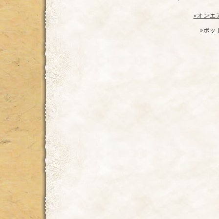
»オンエ
»ポッ