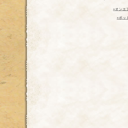
»オンエ
»ポッ