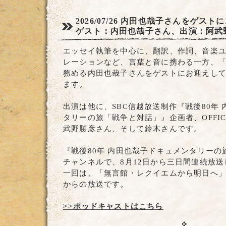
2026/07/26
内田也哉子さんをゲストに
ゲスト：内田也哉子さん、出演：阿武
エッセイ執筆を中心に、翻訳、作詞、音楽ユニッ
レーションなど、言葉と音に携わる一方、
務める内田也哉子さんをゲストにお迎えし
ます。
出演は他に、SBC信越放送制作『戦後80年
タリーの旅「戦争と対話」』企画者、OFFIC
武野勝彦さん、そして鈴木さんです。
『戦後80年 内田也哉子ドキュメンタリー
チャンネルで、8月12日から三日間連続放
一回は、「無言館・レクイエムから明日へ」で、
からの放送です。
>>ポッドキャストはこちら